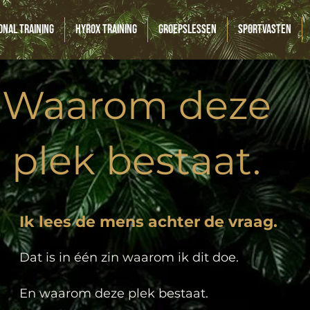
onal Training
HYROX Training
Groepslessen
Sportvasten
Waarom deze
plek bestaat.
Ik lees de mens achter de vraag.
Dat is in één zin waarom ik dit doe.
En waarom deze plek bestaat.